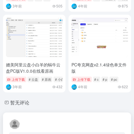
安卓小松解析v2.0 短视频解析
百度网盘转存阿里云软件
工具
V1.0.1终于来了
上传下载
# i
# ui
# v
上传下载
# v
# 百度网
# 转存
3年前
505
4年前
875
媲美阿里云盘小白羊的蜗牛云
PC夸克网盘v2.1.4绿色单文件
盘PC版V1.0.0在线看原画
版
上传下载
# 云盘
# 原画
# 小白羊
上传下载
# c
# p
# pc
3年前
432
4年前
622
暂无评论