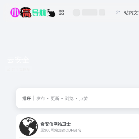
站内文
云安全
共 1 篇网址
排序
发布
更新
浏览
点赞
奇安信网站卫士
原360网站加速CDN改名