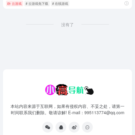
云游戏
# 云游戏免下载
# 在线游戏
没有了
本站内容来源于互联网，如果有侵权内容、不妥之处，请第一
时间联系我们删除。敬请谅解! E-mail：995113774@qq.com