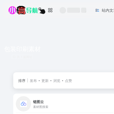
站内文
包装印刷素材
共 1 篇网址
排序
发布
更新
浏览
点赞
链图云
素材图搜索