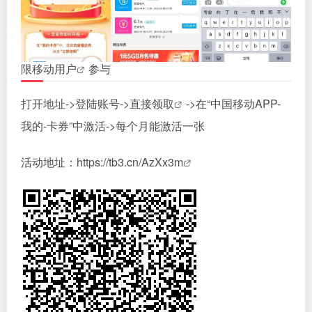
限
移动用户
参与
打开地址->登陆账号->直接
领取
->在“中国移动APP-
我的-卡券”中激活->每个月能激活一张
活动地址：
https://tb3.cn/AzXx3m