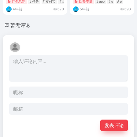
红包活动
# 任务
# 支付宝
# 红包
话费流量
# app
# g
# p
4年前
670
5年前
693
暂无评论
发表评论