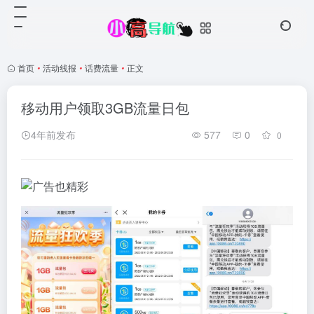
首页
•
活动线报
•
话费流量
•
正文
移动用户领取3GB流量日包
4年前发布
577
0
0