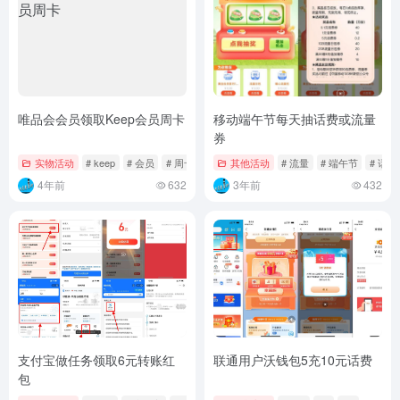
唯品会会员领取Keep会员周卡
移动端午节每天抽话费或流量
券
实物活动
# keep
# 会员
# 周卡
其他活动
# 流量
# 端午节
# 话费
4年前
632
3年前
432
支付宝做任务领取6元转账红
联通用户沃钱包5充10元话费
包