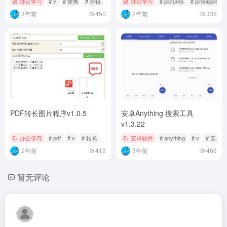
办公学习
# v
# 便携
# 剪辑
办公学习
# pictures
# pineapple
3年前
450
2年前
335
PDF转长图片程序v1.0.5
安卓Anything 搜索工具
v1.3.22
办公学习
# pdf
# v
# 转长
安卓软件
# anything
# v
# 安卓
2年前
412
3年前
466
暂无评论