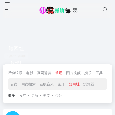
短网址
共 21 篇网址
短网址
活动线报
电影
高网运营
常用
图片视频
娱乐
工具
站长
云盘
网盘搜索
在线音乐
图床
短网址
浏览器
排序
发布
更新
浏览
点赞