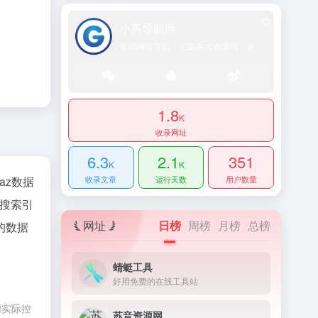
小高导航网
资源网址导航，汇集各大资源网，全网优质教程技术网，搜集资源就从这里开始
1.8
K
收录网址
6.3
2.1
351
K
K
naz数据
收录文章
运行天数
用户数量
搜索引
网址
日榜
周榜
月榜
总榜
的数据
蜻蜓工具
好用免费的在线工具站
网实际控
苏音资源网