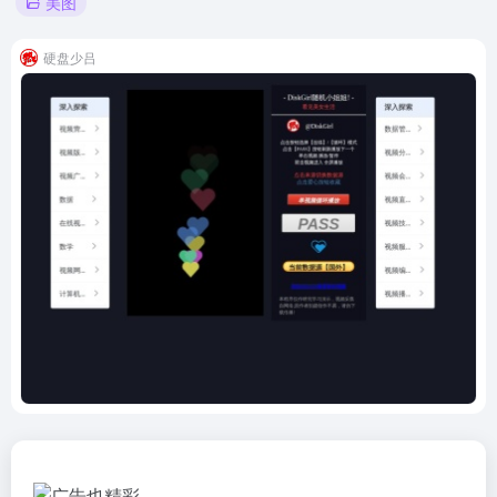
美图
硬盘少吕