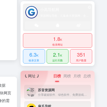
小高导航网
资源网址导航，汇集各大资源网，全网优质教程技术网，搜集资源就从这里开始
1.8
K
收录网址
6.3
2.1
351
K
K
收录文章
运行天数
用户数量
网址
日榜
周榜
月榜
总榜
数据
苏音资源网
块网页
分享破姐软件、绿色软件、免费游戏资源。
身的需
麻瓜导航