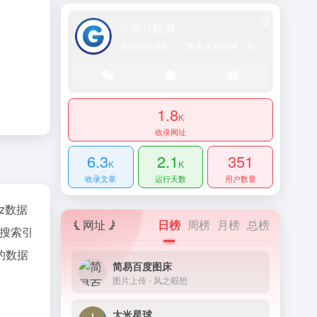
小高导航网
资源网址导航，汇集各大资源网，全网优质教程技术网，搜集资源就从这里开始
1.8
K
收录网址
6.3
2.1
351
K
K
收录文章
运行天数
用户数量
az数据
网址
日榜
周榜
月榜
总榜
、搜索引
的数据
简易百度图床
图片上传 - 风之暇想
大米星球