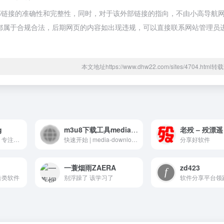
外部链接的准确性和完整性，同时，对于该外部链接的指向，不由小高导航
内容，都属于合规合法，后期网页的内容如出现违规，可以直接联系网站管理员
本文地址https://www.dhw22.com/sites/4704.htm
g
m3u8下载工具media-downloader
老殁 – 殁漂遥
精品软件分享博客，专注于软件的绿化、精简与优化。
快速开始 | media-downloader
分享好软件
一蓑烟雨ZAERA
zd423
告类软件
别浮躁了 该学习了
软件分享平台领