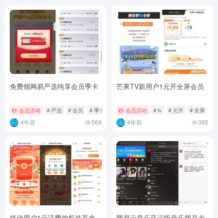
免费领网易严选纯享会员季卡
芒果TV新用户1元开全屏会员
会员活动
# 严选
# 会员
# 季卡
会员活动
# tv
# 元开
# 全屏
4年前
569
4年前
385
移动用户1元话费抽权益盲盒
网易云音乐亚运听音乐领月卡