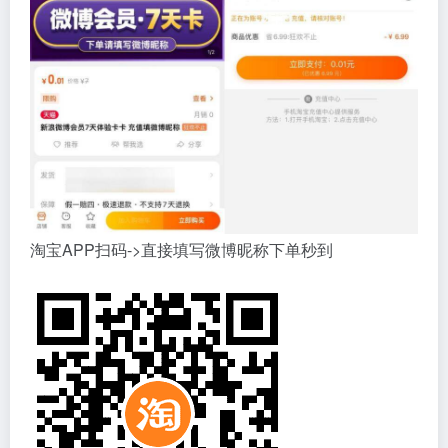
淘宝APP扫码->直接填写微博昵称下单秒到