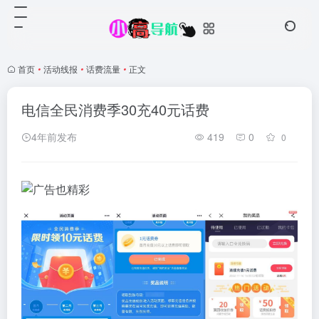
首页
•
活动线报
•
话费流量
•
正文
电信全民消费季30充40元话费
4年前发布
419
0
0