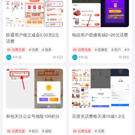
联通用户领立减金0.02充2元
电信用户星播客抽2~20元话费
话费
话费流量
# 话费
# 领券
话费流量
# 星播客
# 用户
# 电信
4年前
432
4年前
685
和包关注公众号领取100积分
百度充话费每天满10减1.2元
话费流量
# 积分
# 领取
话费流量
# 话费