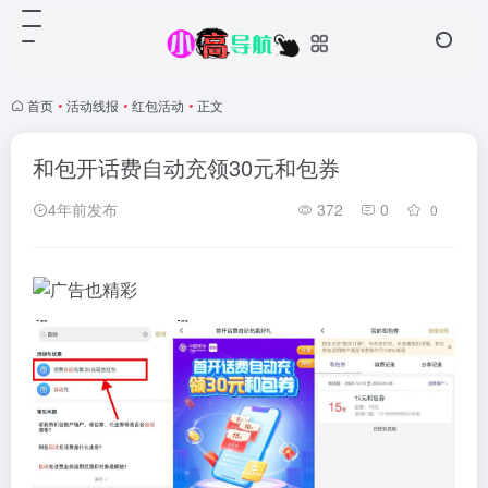
首页
•
活动线报
•
红包活动
•
正文
和包开话费自动充领30元和包券
4年前发布
372
0
0