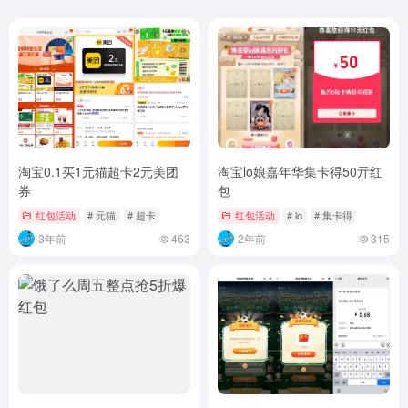
淘宝0.1买1元猫超卡2元美团
淘宝lo娘嘉年华集卡得50亓红
券
包
红包活动
# 元猫
# 超卡
红包活动
# lo
# 集卡得
3年前
463
2年前
315