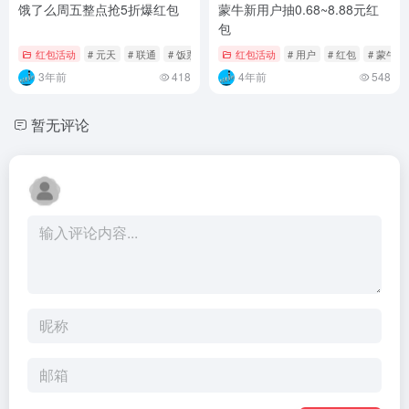
饿了么周五整点抢5折爆红包
蒙牛新用户抽0.68~8.88元红
包
红包活动
# 元天
# 联通
# 饭票
红包活动
# 用户
# 红包
# 蒙牛
3年前
418
4年前
548
暂无评论