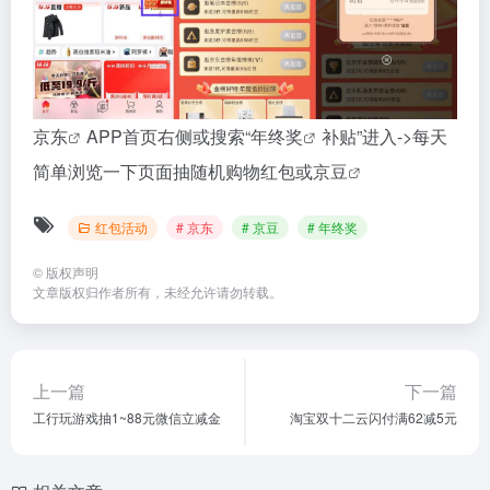
京东
APP首页右侧或搜索“
年终奖
补贴”进入->每天
简单浏览一下页面抽随机购物红包或
京豆
红包活动
# 京东
# 京豆
# 年终奖
©
版权声明
文章版权归作者所有，未经允许请勿转载。
上一篇
下一篇
工行玩游戏抽1~88元微信立减金
淘宝双十二云闪付满62减5元