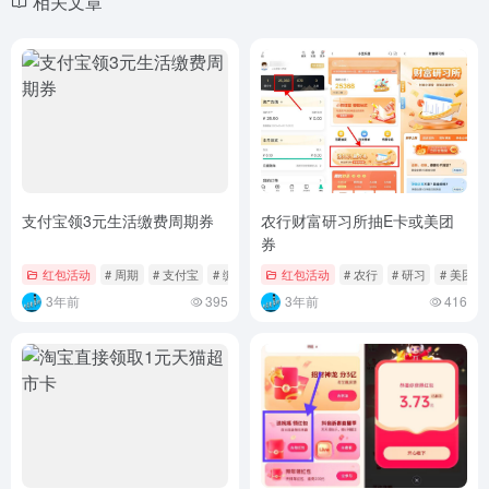
相关文章
支付宝领3元生活缴费周期券
农行财富研习所抽E卡或美团
券
红包活动
# 周期
# 支付宝
# 缴费
红包活动
# 农行
# 研习
# 美团券
3年前
395
3年前
416