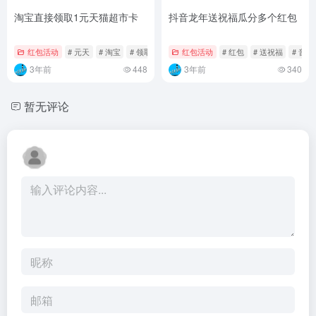
淘宝直接领取1元天猫超市卡
抖音龙年送祝福瓜分多个红包
红包活动
# 元天
# 淘宝
# 领取
红包活动
# 红包
# 送祝福
# 音龙
3年前
448
3年前
340
暂无评论