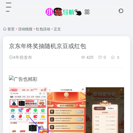
首页
•
活动线报
•
红包活动
•
正文
京东年终奖抽随机京豆或红包
4年前发布
425
0
0