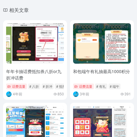
相关文章
年年卡抽话费抵扣券八折or九
和包端午有礼抽最高1000积分
折冲话费
话费流量
# 八折
# 折冲
# 抵扣
话费流量
# 有礼
# 端午
4年前
850
3年前
391