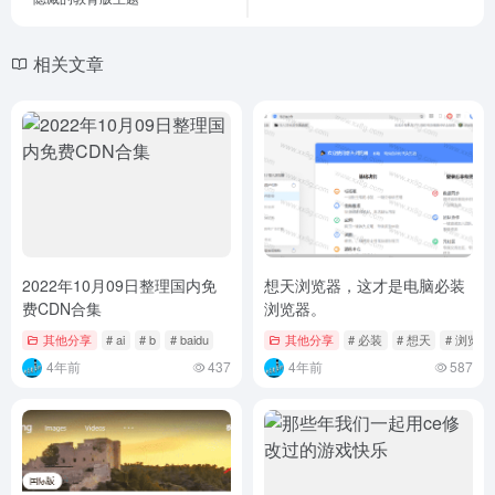
相关文章
2022年10月09日整理国内免
想天浏览器，这才是电脑必装
费CDN合集
浏览器。
其他分享
# ai
# b
# baidu
其他分享
# 必装
# 想天
# 浏览器
4年前
437
4年前
587