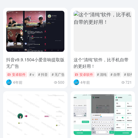
抖音v9.9.1504小爱音响提取版
这个“清纯”软件，比手机自带
无广告
的更好用！
安卓软件
# v
# 抖音
# 无广告
安卓软件
# 清纯
# 自带
# 软件
4年前
500
4年前
721