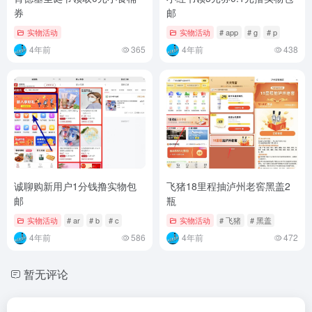
券
邮
实物活动
实物活动
# app
# g
# p
4年前
365
4年前
438
诚聊购新用户1分钱撸实物包
飞猪18里程抽泸州老窖黑盖2
邮
瓶
实物活动
# ar
# b
# c
实物活动
# 飞猪
# 黑盖
4年前
586
4年前
472
暂无评论