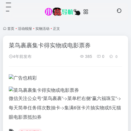
首页
•
活动线报
•
实物活动
•
正文
菜鸟裹裹集卡得实物或电影票券
4年前发布
385
0
0
微信关注公众号“菜鸟裹裹”->菜单栏右侧“赢六福珠宝”->
每天简单任务得次数抽卡->集满6张卡片抽实物或5元猫
眼电影票抵扣券