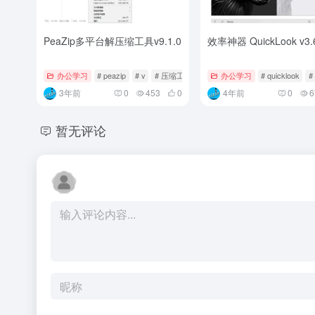
PeaZip多平台解压缩工具v9.1.0
效率神器 QuickLook v3.
办公学习
# peazip
# v
# 压缩工具
办公学习
# quicklook
#
3年前
0
453
0
4年前
0
6
暂无评论