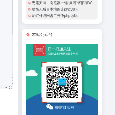
无需安装，浏览器一键“复活”怀旧版Windows
极简无后台本地图床php源码
彩虹外链网盘二开版php源码
本站公众号