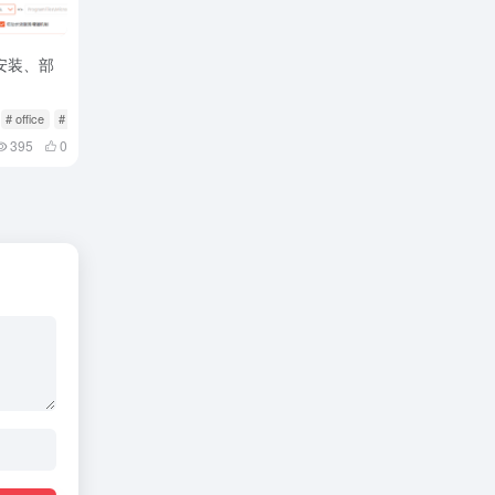
、安装、部
# office
# 一键
395
0