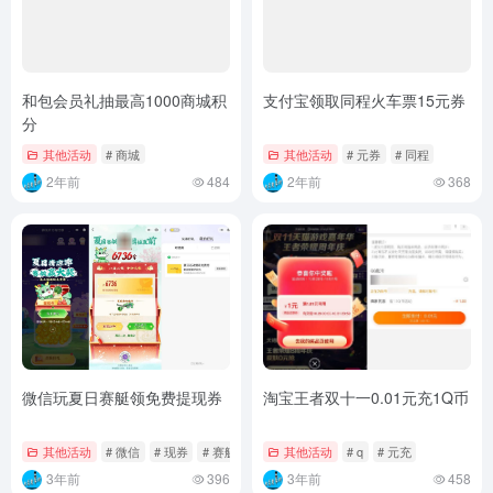
和包会员礼抽最高1000商城积
支付宝领取同程火车票15元券
分
其他活动
# 商城
其他活动
# 元券
# 同程
2年前
484
2年前
368
微信玩夏日赛艇领免费提现券
淘宝王者双十一0.01元充1Q币
其他活动
# 微信
# 现券
# 赛艇
其他活动
# q
# 元充
3年前
396
3年前
458