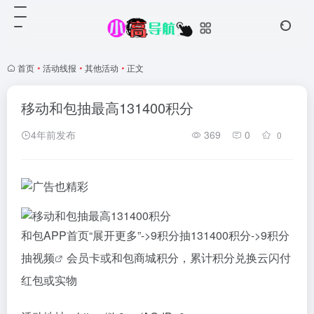
首页
•
活动线报
•
其他活动
•
正文
移动和包抽最高131400积分
4年前发布
369
0
0
和包APP首页“展开更多”->9积分抽131400积分->9积分
抽
视频
会员卡或和包商城积分，累计积分兑换云闪付
红包或实物