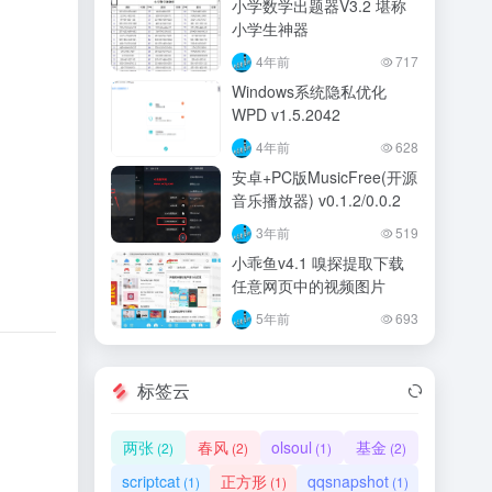
小学数学出题器V3.2 堪称
小学生神器
4年前
717
Windows系统隐私优化
WPD v1.5.2042
4年前
628
安卓+PC版MusicFree(开源
音乐播放器) v0.1.2/0.0.2
3年前
519
小乖鱼v4.1 嗅探提取下载
任意网页中的视频图片
5年前
693
标签云
两张
春风
olsoul
基金
(2)
(2)
(1)
(2)
scriptcat
正方形
qqsnapshot
(1)
(1)
(1)