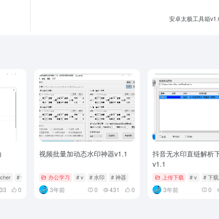
安卓太极工具箱v1.
动
视频批量加动态水印神器v1.1
抖音无水印直链解析
v1.1
ncher
# v
办公学习
# v
# 水印
# 神器
上传下载
# v
# 下
33
0
3年前
0
431
0
3年前
0