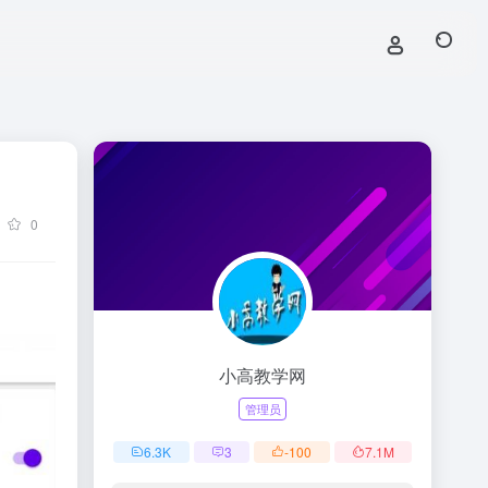
0
小高教学网
管理员
6.3
K
3
-100
7.1
M