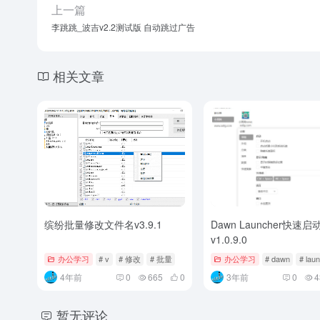
上一篇
李跳跳_波吉v2.2测试版 自动跳过广告
相关文章
缤纷批量修改文件名v3.9.1
Dawn Launcher快速启
v1.0.9.0
办公学习
# v
# 修改
# 批量
办公学习
# dawn
# lau
4年前
0
665
0
3年前
0
4
暂无评论