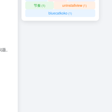
节奏
uninstallview
(1)
(1)
bluecatkoko
(1)
问题。