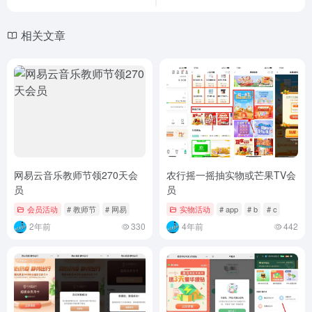
相关文章
网易云音乐教师节领270天会
农行摇一摇抽实物或芒果TV会
员
员
会员活动
# 教师节
# 网易
实物活动
# app
# b
# c
2年前
330
4年前
442