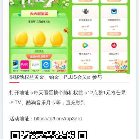
限移动权益黄金、铂金、PLUS
会员
参与
打开地址->每天砸蛋抽个随机权益->12点整1元抢
芒果
TV、酷狗音乐月卡等，直充秒到
活动地址：
https://tb3.cn/Abp3ai