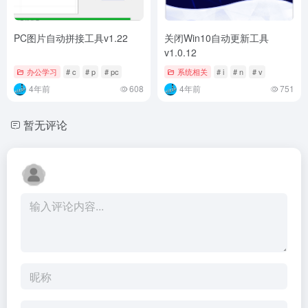
PC图片自动拼接工具v1.22
关闭Win10自动更新工具
v1.0.12
办公学习
# c
# p
# pc
系统相关
# i
# n
# v
4年前
608
4年前
751
暂无评论