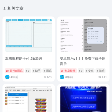
相关文章
滑稽编程助手v1.3E源码
安卓简乐v1.3.1 免费下载全网
音乐
软件E源码
# v
# 助手
# 源码
安卓软件
# v
# 安卓
# 简乐
4年前
659
3年前
411