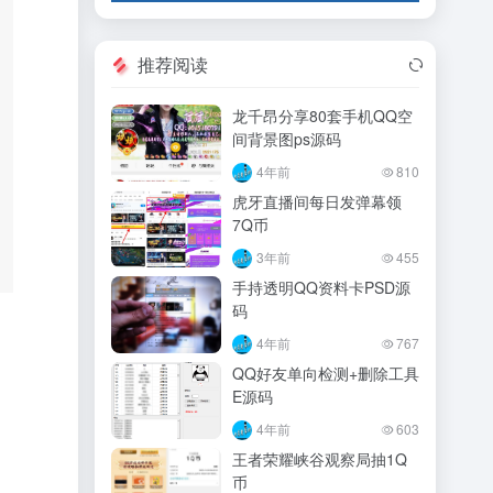
推荐阅读
龙千昂分享80套手机QQ空
间背景图ps源码
4年前
810
虎牙直播间每日发弹幕领
7Q币
3年前
455
手持透明QQ资料卡PSD源
码
4年前
767
QQ好友单向检测+删除工具
E源码
4年前
603
王者荣耀峡谷观察局抽1Q
币