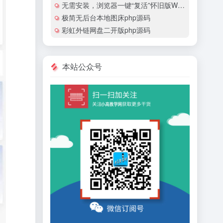
无需安装，浏览器一键“复活”怀旧版Windows
极简无后台本地图床php源码
彩虹外链网盘二开版php源码
本站公众号