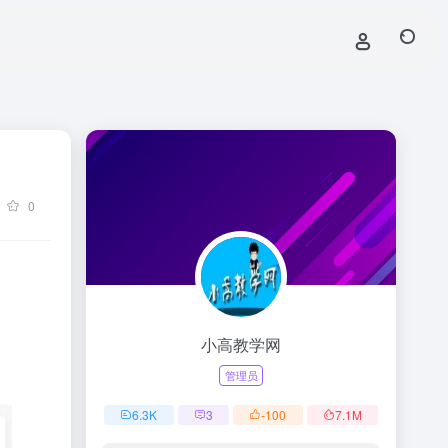
0
小高教学网
管理员
6.3
K
3
-100
7.1
M