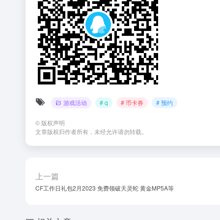
游戏活动
# q
# 币卡券
# 预约
©
版权声明
文章版权归作者所有，未经允许请勿转载。
上一篇
CF工作日礼包2月2023 免费领破天灵蛇 黄金MP5A等