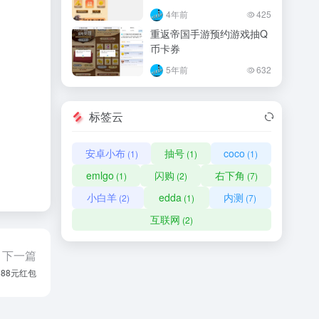
4年前
425
重返帝国手游预约游戏抽Q
币卡券
5年前
632
标签云
安卓小布
抽号
coco
(1)
(1)
(1)
emlgo
闪购
右下角
(1)
(2)
(7)
小白羊
edda
内测
(2)
(1)
(7)
互联网
(2)
下一篇
88元红包