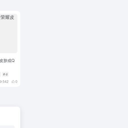
耀皮肤或Q
# d
542
0