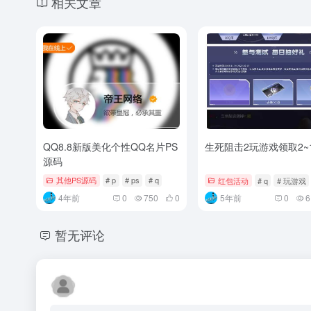
相关文章
QQ8.8新版美化个性QQ名片PS
生死阻击2玩游戏领取2~
源码
其他PS源码
# p
# ps
# q
红包活动
# q
# 玩游戏
4年前
0
750
0
5年前
0
6
暂无评论