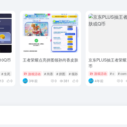
10Q币
王者荣耀点亮拼图领孙尚香皮肤
京东PLUS抽王者荣
币
# 生死
游戏活动
# 尚香
# 拼图
# 领孙
游戏活动
# c
# com
13
0
3年前
0
381
0
4年前
0