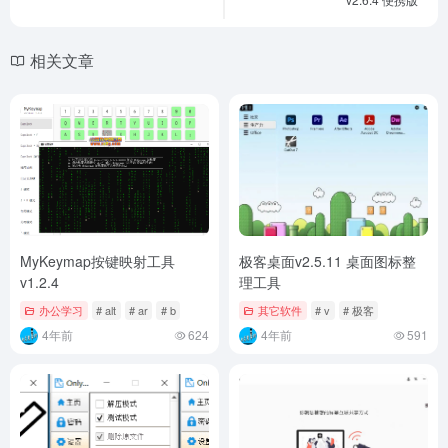
相关文章
MyKeymap按键映射工具
极客桌面v2.5.11 桌面图标整
v1.2.4
理工具
办公学习
# alt
# ar
# b
其它软件
# v
# 极客
4年前
624
4年前
591