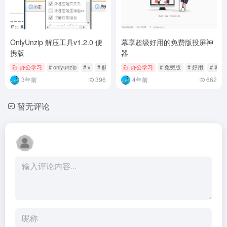
OnlyUnzip 解压工具v1.2.0 便
幕享超级好用的免费版投屏神
携版
器
办公学习
# onlyunzip
# v
# 解压
办公学习
# 免费版
# 好用
# 幕享
3年前
396
4年前
662
暂无评论