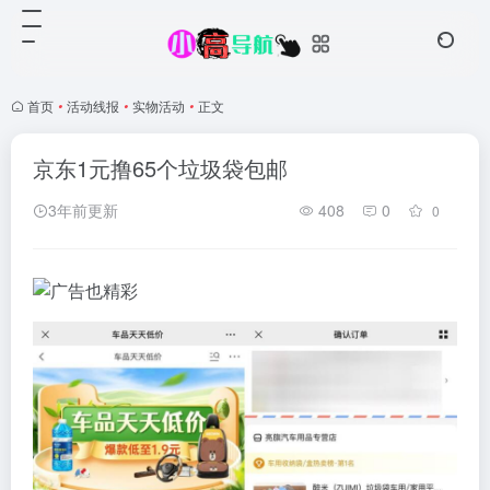
首页
•
活动线报
•
实物活动
•
正文
京东1元撸65个垃圾袋包邮
3年前更新
408
0
0