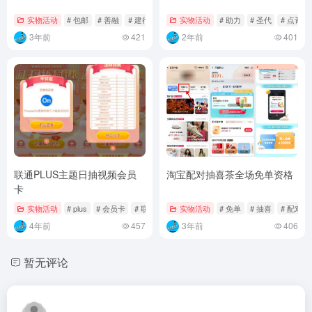
实物活动
# 包邮
# 善融
# 建行
实物活动
# 助力
# 圣代
# 点评
3年前
421
2年前
401
联通PLUS主题日抽视频会员
淘宝配对抽喜茶全场免单资格
卡
实物活动
# plus
# 会员卡
# 联通
实物活动
# 免单
# 抽喜
# 配对
4年前
457
3年前
406
暂无评论