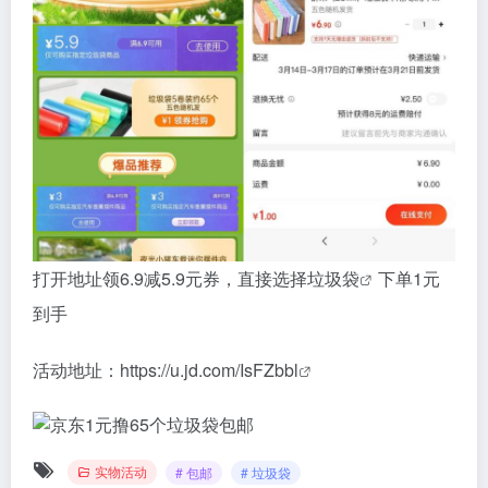
打开地址领6.9减5.9元券，直接选择
垃圾袋
下单1元
到手
活动地址：
https://u.jd.com/IsFZbbl
实物活动
# 包邮
# 垃圾袋