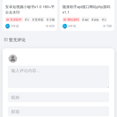
安卓短视频小秘书v1.0 180+平
随身助手api接口网站php源码
台去水印
v1.1
安卓软件
# v
# 安卓短
# 小秘书
网站源码
# api
# php
# v
3年前
409
4年前
788
暂无评论