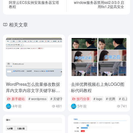
阿里云ECS实例安装服务器宝塔
window服务器禁用ssl2.0/3.0 启
教程
用tls1.2提高安全
相关文章
WordPress怎么批量修改数据
去掉优腾视频右上角LOGO图
库内文章内容文字关键字标题
标代码教程
教程
新手建站
# wordpress
# 关键字
# 教程
技巧分享
# logo
# 优腾
# 右上角
4年前
481
5年前
741