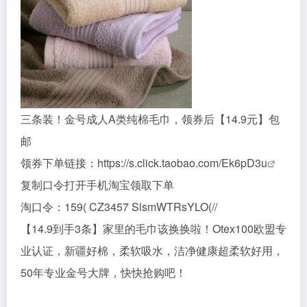
三条装！金号成人A类纯棉毛巾，领券后【14.9元】包
邮
领券下单链接：
https://s.click.taobao.com/Ek6pD3u
复制口令打开手机淘宝领取下单
淘口令：159( CZ3457 SlsmWTRsYLO(//
【14.9到手3条】家里的毛巾该换换啦！Otex100欧盟专
业认证，新疆好棉，柔软吸水，洁净健康超柔软好用，
50年专业金号大牌，快快抢购吧！