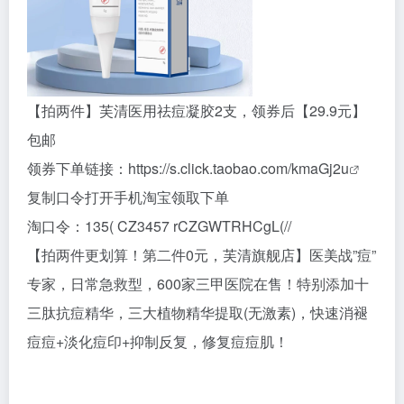
【拍两件】芙清医用祛痘凝胶2支，领券后【29.9元】
包邮
领券下单链接：
https://s.click.taobao.com/kmaGj2u
复制口令打开手机淘宝领取下单
淘口令：135( CZ3457 rCZGWTRHCgL(//
【拍两件更划算！第二件0元，芙清旗舰店】医美战”痘”
专家，日常急救型，600家三甲医院在售！特别添加十
三肽抗痘精华，三大植物精华提取(无激素)，快速消褪
痘痘+淡化痘印+抑制反复，修复痘痘肌！