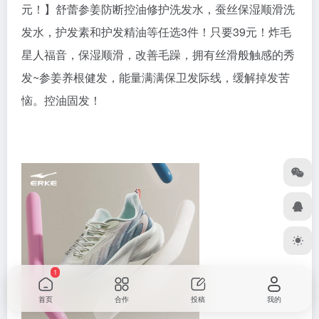
元！】舒蕾参姜防断控油修护洗发水，蚕丝保湿顺滑洗
发水，护发素和护发精油等任选3件！只要39元！炸毛
星人福音，保湿顺滑，改善毛躁，拥有丝滑般触感的秀
发~参姜养根健发，能量满满保卫发际线，缓解掉发苦
恼。控油固发！
1
首页
合作
投稿
我的