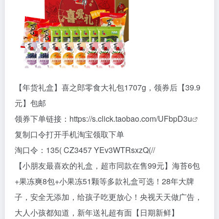
【年货礼盒】喜之郎零食大礼包1707g，领券后【39.9
元】包邮
领券下单链接：
https://s.click.taobao.com/UFbpD3u
复制口令打开手机淘宝领取下单
淘口令：135( CZ3457 YEv3WTRsxzQ(//
【小朋友最喜欢的礼盒，超市同款在售99元】海苔6包
+果冻爽8包+小果冻51颗等多款礼盒可选！28年大牌
子，安全无添加，给孩子吃更放心！央视天天做广告，
大人小孩都知道，新年送礼超有面【日期新鲜】