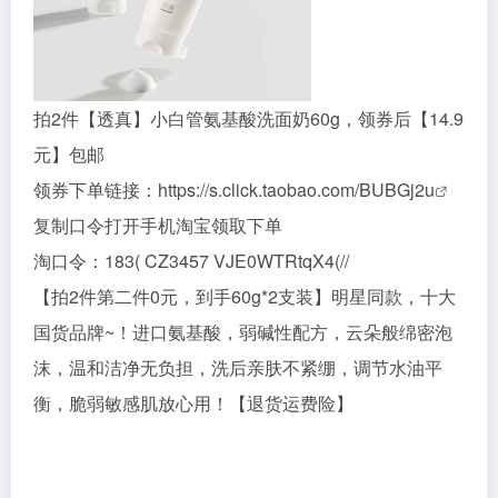
拍2件【透真】小白管氨基酸洗面奶60g，领券后【14.9
元】包邮
领券下单链接：
https://s.click.taobao.com/BUBGj2u
复制口令打开手机淘宝领取下单
淘口令：183( CZ3457 VJE0WTRtqX4(//
【拍2件第二件0元，到手60g*2支装】明星同款，十大
国货品牌~！进口氨基酸，弱碱性配方，云朵般绵密泡
沫，温和洁净无负担，洗后亲肤不紧绷，调节水油平
衡，脆弱敏感肌放心用！【退货运费险】