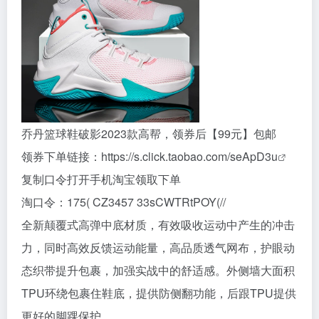
乔丹篮球鞋破影2023款高帮，领券后【99元】包邮
领券下单链接：
https://s.click.taobao.com/seApD3u
复制口令打开手机淘宝领取下单
淘口令：175( CZ3457 33sCWTRtPOY(//
全新颠覆式高弹中底材质，有效吸收运动中产生的冲击
力，同时高效反馈运动能量，高品质透气网布，护眼动
态织带提升包裹，加强实战中的舒适感。外侧墙大面积
TPU环绕包裹住鞋底，提供防侧翻功能，后跟TPU提供
更好的脚踝保护。