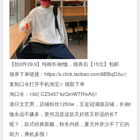
【拍3件29.9】纯棉长袖t恤，领券后【15元】包邮
领券下单链接：
https://s.click.taobao.com/8BBqD3u
复制口令打开手机
淘宝
领取下单
淘口令：192( CZ3457 kzQmWTRIvAt(//
港仔文艺男，店铺粉丝1250w，五金冠满级店铺，长袖t
恤永远不嫌多，更何况是这款又好搭又舒适的长T
呢？，款式经典新颖，秋冬内搭，夏天外穿少不了它的
助力，乘机多囤！