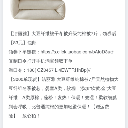
【洁丽雅】大豆纤维被子冬被升级纯棉被7斤，领券后
【83元】包邮
领券下单链接：
https://s.click.taobao.com/bAloD3u
复制口令打开手机淘宝领取下单
淘口令：186( CZ3457 Li4EWTRHhBp(//
【3000单现货】洁丽雅.大豆纤维纯棉被7斤天然植物大
豆纤维冬季被芯，婴童A类，软糯，添加“软黄.金”大豆
纤维！A类原棉，蓬松！发热！保暖！去湿！柔软细腻
到会呼吸，比普通纯棉的更加轻盈保暖！【赠运费
险】，放心拍！