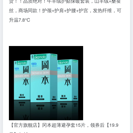
货！！品质绝对！牛羊绒护贴保暖套装，山羊绒+桑蚕
丝，商场同款！护颈+护肩+护腰+护宫，发热纤维，可
升温7.8℃
【官方旗舰店】冈本超薄避孕套15片，领券后【19.9