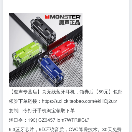
【魔声专营店】真无线蓝牙耳机，领券后【59元】包邮
领券下单链接：
https://s.click.taobao.com/ekHGj2u
复制口令打开手机淘宝领取下单
淘口令：193( CZ3457 iom7WTRtftC(//
5.3蓝牙芯片，9D环绕音质，CVC降噪技术。30天免费