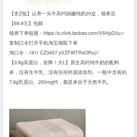
【史Z低】认养一头牛高钙娟姗纯奶20盒，领券后
【69.9元】包邮
领券下单链接：
https://s.click.taobao.com/V5HpD3u
复制口令打开手机淘宝领取下单
淘口令：181( CZ3457 yVZFWTRsORu(//
【3.8g高蛋白，首降！大L】原生高钙纯牛奶的配料
表，仅有生牛乳，没有任何外源添加剂。一瓶中含有的
7.6g乳蛋白、250mg钙，都是来自于天然牛乳。