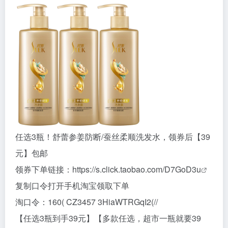
任选3瓶！舒蕾参姜防断/蚕丝柔顺洗发水，领券后【39
元】包邮
领券下单链接：
https://s.click.taobao.com/D7GoD3u
复制口令打开手机淘宝领取下单
淘口令：160( CZ3457 3HiaWTRGqI2(//
【任选3瓶到手39元】【多款任选，超市一瓶就要39