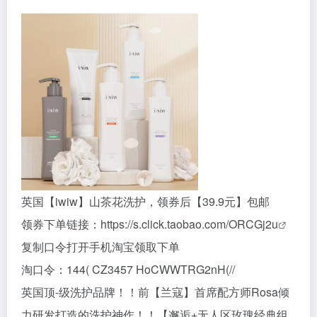
英国【iwiw】山茶花洗护，领券后【39.9元】包邮
领券下单链接：
https://s.click.taobao.com/ORCGj2u
复制口令打开手机淘宝领取下单
淘口令：144( CZ3457 HoCWWTRG2nH(//
英国顶-级洗护品牌！！前【兰寇】首席配方师Rosa倾
力研发打造的洗护神作！！【邂逅+无人区玫瑰经典组