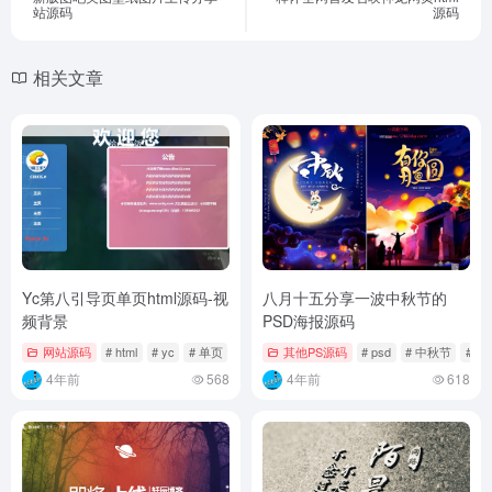
站源码
源码
相关文章
Yc第八引导页单页html源码-视
八月十五分享一波中秋节的
频背景
PSD海报源码
网站源码
# html
# yc
# 单页
其他PS源码
# psd
# 中秋节
# 十
4年前
568
4年前
618