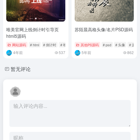
唯美官网上线倒计时引导页
苏陌晨高格头像/名片PSD源码
html5源码
网站源码
# html
# 倒计时
# 唯美
其他PS源码
# psd
# 头像
# 源码
4年前
537
5年前
862
暂无评论