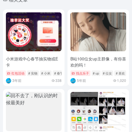
小米游戏中心春节抽实物或E
B站100位女up主群像，有你喜
卡
欢的吗！
红包活动
# 实物
# 小米
# 春节
找点乐子
# up
# 位女
# 喜欢
3年前
338
5年前
1,020