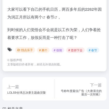
大家可以看下自己的手机日历，两百多年后的2262年因
为润正月所以有
两个
春节
。
到时候的人们觉悟会不会就是以工作为荣，人们争着抢
着要求工作，放假反而是一种打击了呢？
找点乐子
# 两个
# 假期
# 坚持下去
# 春节
©
版权声明
文章版权归作者所有，未经允许请勿转载。
下一篇
上一篇
号称年度最佳广告《大唐漠北的
LOLS9全球总决赛主题曲涅槃
最后一次转账》
相关文章