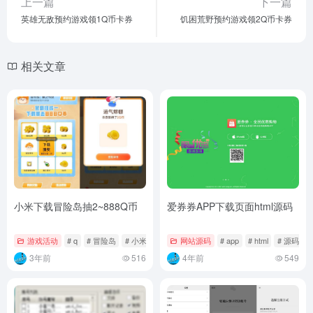
上一篇
下一篇
英雄无敌预约游戏领1Q币卡券
饥困荒野预约游戏领2Q币卡券
相关文章
小米下载冒险岛抽2~888Q币
爱券券APP下载页面html源码
游戏活动
# q
# 冒险岛
# 小米
网站源码
# app
# html
# 源码
3年前
516
4年前
549