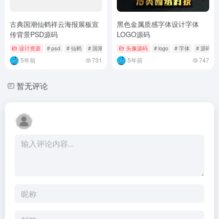
古典国潮仙鹤祥云海报展板宣
黑色金属质感字体设计字体
传背景PSD源码
LOGO源码
设计资源
# psd
# 仙鹤
# 国潮
头像源码
# logo
# 字体
# 源码
5年前
731
5年前
747
暂无评论