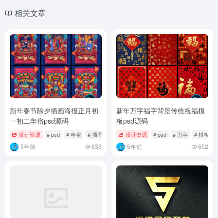
相关文章
新年春节除夕插画海报正月初
新年万字福字背景传统祝福模
一初二年俗psd源码
板psd源码
设计资源
# psd
# 年俗
# 插画
设计资源
# psd
# 万字
# 模板
5年前
633
5年前
652