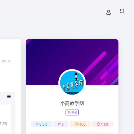
0
小高教学网
管理员
6.3
K
3
-100
7.1
M