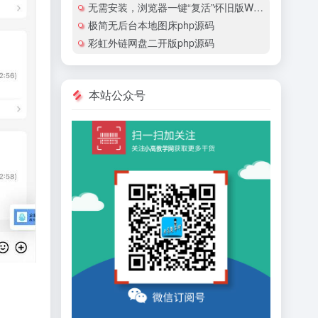
无需安装，浏览器一键“复活”怀旧版Windows
极简无后台本地图床php源码
彩虹外链网盘二开版php源码
本站公众号