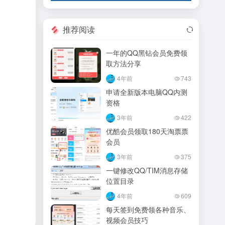
推荐阅读
一年的QQ黑钻会员免费领
取方法分享
4年前
743
申请全新版本电脑QQ内测
资格
3年前
422
优酷会员领取180天淘票票
会员
3年前
375
一键修改QQ/TIM消息存储
位置目录
4年前
609
每天签到免费领各种音乐、
视频会员技巧