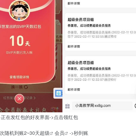
->正在发红包的好友界面->点击领红包
次随机到账2~30天
超级
会员
->秒到账