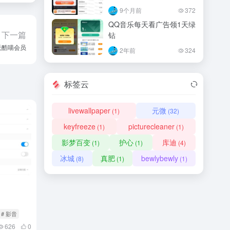
9个月前
372
QQ音乐每天看广告领1天绿
下一篇
钻
天酷喵会员
2年前
324
标签云
livewallpaper
元微
(1)
(32)
keyfreeze
picturecleaner
(1)
(1)
影梦百变
护心
库迪
(1)
(1)
(4)
冰城
真肥
bewlybewly
(8)
(1)
(1)
# 影音
626
0