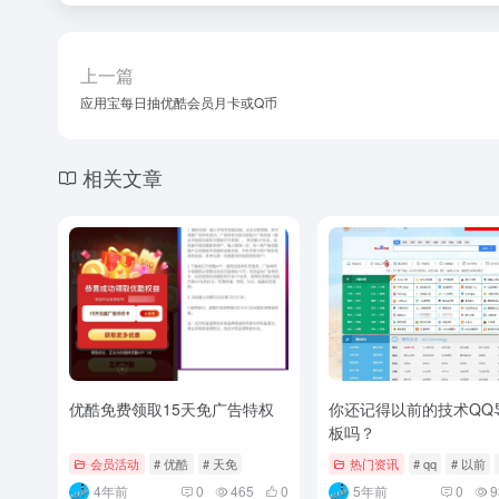
上一篇
应用宝每日抽优酷会员月卡或Q币
相关文章
优酷免费领取15天免广告特权
你还记得以前的技术QQ
板吗？
会员活动
# 优酷
# 天免
热门资讯
# qq
# 以前
4年前
0
465
0
5年前
0
9