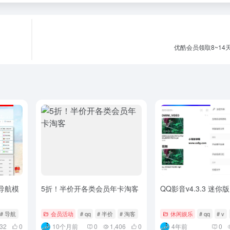
优酷会员领取8~14
导航模
5折！半价开各类会员年卡淘客
QQ影音v4.3.3 迷你版
# 导航
会员活动
# qq
# 半价
# 淘客
休闲娱乐
# qq
# v
32
0
10个月前
0
1,406
0
4年前
0