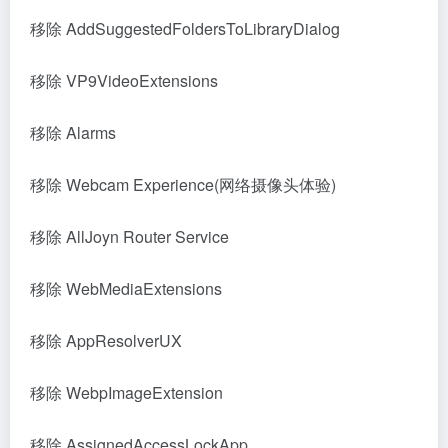
移除 AddSuggestedFoldersToLibraryDialog
移除 VP9VideoExtensions
移除 Alarms
移除 Webcam Experience(网络摄像头体验)
移除 AllJoyn Router Service
移除 WebMediaExtensions
移除 AppResolverUX
移除 WebpImageExtension
移除 AssignedAccessLockApp