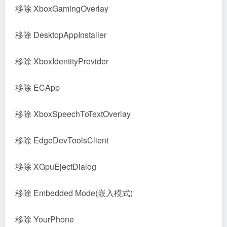
移除 XboxGamingOverlay
移除 DesktopAppInstaller
移除 XboxIdentityProvider
移除 ECApp
移除 XboxSpeechToTextOverlay
移除 EdgeDevToolsClient
移除 XGpuEjectDialog
移除 Embedded Mode(嵌入模式)
移除 YourPhone