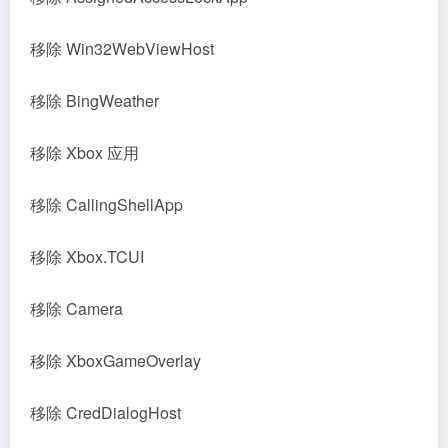
移除 Win32WebViewHost
移除 BingWeather
移除 Xbox 应用
移除 CallingShellApp
移除 Xbox.TCUI
移除 Camera
移除 XboxGameOverlay
移除 CredDialogHost