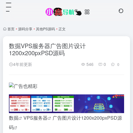
首页
•
源码分享
•
其他PS源码
•
正文
数掘VPS服务器广告图片设计
1200x200pxPSD源码
4年前更新
546
0
0
数掘
VPS
服务器
广告图片设计1200x200pxPSD
源
码