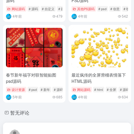
源码
PSD源码
网站源码
# 源码
# 自定义
# 跳转
其他PS源码
# psd
# 创意
# 喷漆
4年前
479
4年前
542
春节新年福字对联智能贴图
最近疯传的全屏滑稽表情落下
psd源码
HTML源码
设计资源
# psd
# 新年
# 源码
网站源码
# html
# 全屏
# 源码
5年前
685
4年前
634
暂无评论