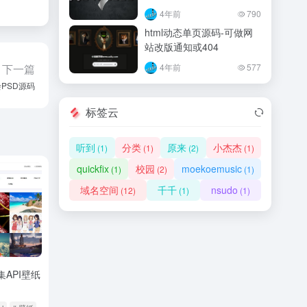
4年前
790
html动态单页源码-可做网
站改版通知或404
下一篇
4年前
577
PSD源码
标签云
听到
分类
原来
小杰杰
(1)
(1)
(2)
(1)
quickfix
校园
moekoemusic
(1)
(2)
(1)
域名空间
千千
nsudo
(12)
(1)
(1)
集API壁纸