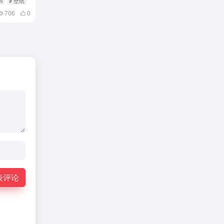
ml
# 壁纸
706
0
表评论