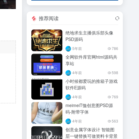
推荐阅读
绝地求生主播俱乐部头像
PSD源码
5年前
786
全网软件库官网html源码共
享站
4年前
598
小时候都爱玩的推箱子游戏
软件E源码
4年前
769
meimeiT恤创意图PSD源
码-附带字体
4年前
563
创意金属字体设计 智能图
层一键替换可做资料卡背景