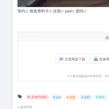
简约
墙面
资料卡
挂画
psd
源码
百度网盘下载
蓝奏
©下载资源版权归作者所有；本
其他PS源码
# psd
# 挂画
# 源码
# 简约
©
版权声明