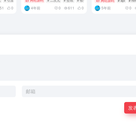
线
# 引流
网站源码
# 二次元
# 壁纸
# 收徒
网站源码
# api
# ht
51
0
4年前
0
611
0
5年前
0
发