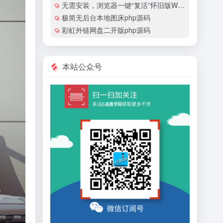
无需安装，浏览器一键“复活”怀旧版Windows
极简无后台本地图床php源码
彩虹外链网盘二开版php源码
本站公众号