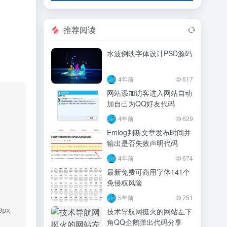
推荐阅读
水波倒映字体设计PSD源码
4年前
617
网站添加访客进入网站自动
加自己为QQ好友代码
4年前
629
Emlog判断文章发布时间并
输出是否失效声明代码
4年前
674
最新免费可商用字体141个
免侵权风险
5年前
751
px 
技术导航网挺火的网站左下
角QQ企鹅弹出代码分享