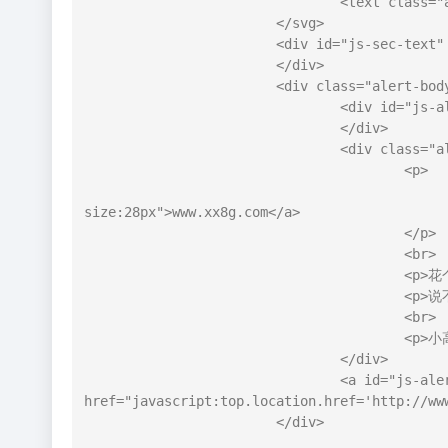
				<text class="alert-sec-unit" x="82" y="172" fill="#BDBDBD">Cool</text>

			</svg>

			<div id="js-sec-text" class="alert-sec-text">

			</div>

			<div class="alert-body">

				<div id="js-alert-head" class="alert-head">

				</div>

				<div class="alert-concent">

					<p>

						<a href="http://www.xx8g.com" style="color:#4AB0F7;f
size:28px">www.xx8g.com</a>

					</p>

					<br>

					<p>花个1分钟在本站随便看看</p>

					<p>说不定能找到你要的资源</p>

					<br>

					<p>小高教学网每天都会更新<br>我的动力来自你们的支持</p>

				</div>

				<a id="js-alert-btn" class="alert-btn" 
href="javascript:top.location.href='http://w
			</div>
