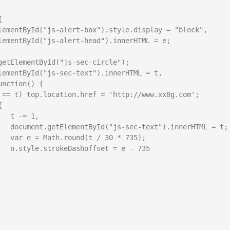


 t;

);

35
