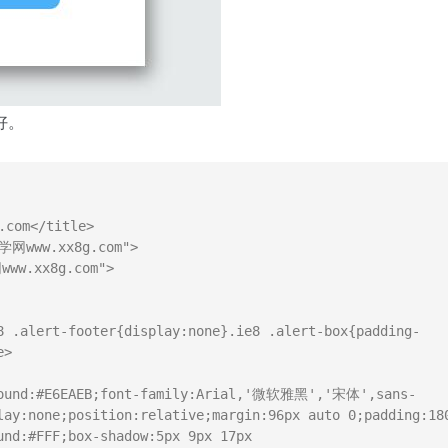
好。
>

lay:none;position:relative;margin:96px auto 0;padding:180
nd:#FFF;box-shadow:5px 9px 17px 