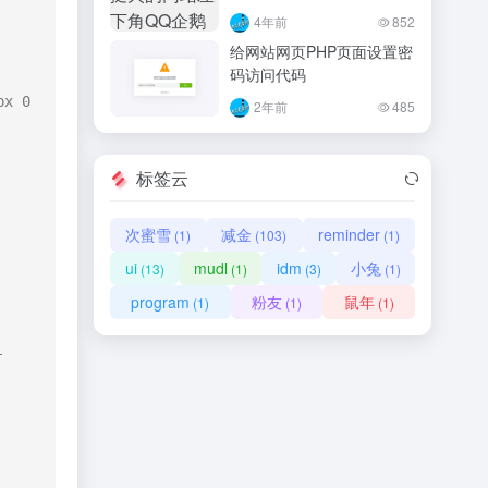
4年前
852
给网站网页PHP页面设置密
码访问代码
x 0 
2年前
485
标签云
次蜜雪
减金
reminder
(1)
(103)
(1)
ui
mudl
idm
小兔
(13)
(1)
(3)
(1)
program
粉友
鼠年
(1)
(1)
(1)