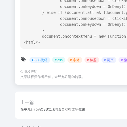
		document.onmousedown = clickNS4;

		document.onkeydown = OnDeny()

	} else if (document.all && !document.getElementById) {

		document.onmousedown = clickIE4;

		document.onkeydown = OnDeny()

	}

	document.oncontextmenu = new Function("return false");</script>

<html/>
JS代码
# css
# 字体
# 标题
# 网页
# 
©
版权声明
文章版权归作者所有，未经允许请勿转载。
上一篇
简单几行代码CSS实现网页自动打文字效果