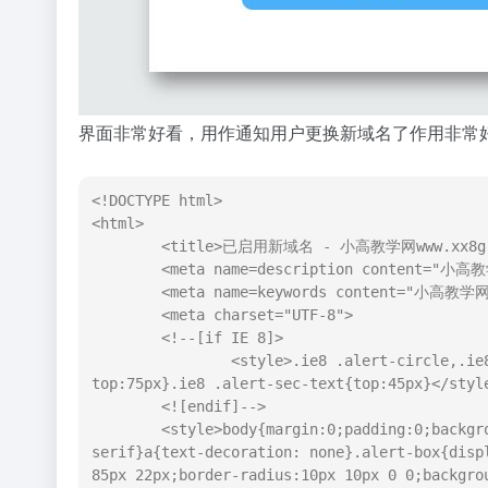
界面非常好看，用作通知用户更换新域名了作用非常
<!DOCTYPE html>

<html>

	<title>已启用新域名 - 小高教学网www.xx8g.com</title>

	<meta name=description content="小高教学网www.xx8g.com">

	<meta name=keywords content="小高教学网www.xx8g.com">

	<meta charset="UTF-8">

	<!--[if IE 8]>

		<style>.ie8 .alert-circle,.ie8 .alert-footer{display:none}.ie8 .alert-box{padding-
top:75px}.ie8 .alert-sec-text{top:45px}</style
	<![endif]-->

	<style>body{margin:0;padding:0;background:#E6EAEB;font-family:Arial,'微软雅黑','宋体',sans-
serif}a{text-decoration: none}.alert-box{disp
85px 22px;border-radius:10px 10px 0 0;backgrou