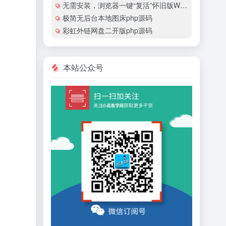
无需安装，浏览器一键“复活”怀旧版Windows
极简无后台本地图床php源码
彩虹外链网盘二开版php源码
本站公众号