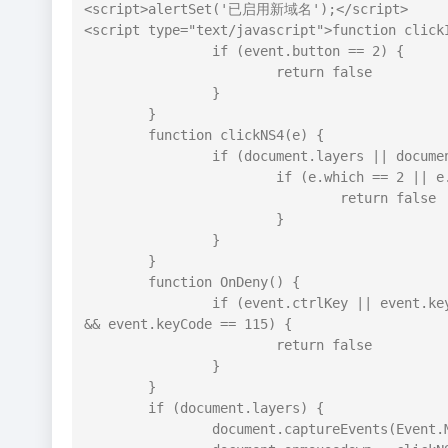
<script>alertSet('已启用新域名');</script>

<script type="text/javascript">function clickI
		if (event.button == 2) {

			return false

		}

	}

	function clickNS4(e) {

		if (document.layers || document.getElementById && !document.all) {

			if (e.which == 2 || e.which == 3) {

				return false

			}

		}

	}

	function OnDeny() {

		if (event.ctrlKey || event.keyCode == 78 && event.ctrlKey || event.altKey || event.altKey 
&& event.keyCode == 115) {

			return false

		}

	}

	if (document.layers) {

		document.captureEvents(Event.MOUSEDOWN);
