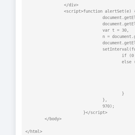
		</div>

		<script>function alertSet(e) {

				document.getElementById("js-alert-box").style.display = "block",

				document.getElementById("js-alert-head").innerHTML = e;

				var t = 30,

				n = document.getElementById("js-sec-circle");

				document.getElementById("js-sec-text").innerHTML = t,

				setInterval(function() {

					if (0 == t) top.location.href = 'http://www.xx8g.com';

					else {

						t -= 1,
						document.getElementById("js-sec-text").innerHTML =
						var e = Math.round(t / 30 * 735
						n.style.strokeDashoffset = e - 7
					}

				},	

				970);

			}</script>

	</body>

</html>
