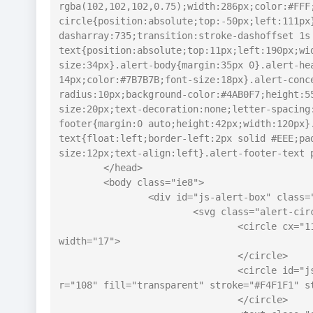
rgba(102,102,102,0.75);width:286px;color:#FFF
circle{position:absolute;top:-50px;left:111px
dasharray:735;transition:stroke-dashoffset 1s
text{position:absolute;top:11px;left:190px;wi
size:34px}.alert-body{margin:35px 0}.alert-he
14px;color:#7B7B7B;font-size:18px}.alert-conc
radius:10px;background-color:#4AB0F7;height:5
size:20px;text-decoration:none;letter-spacing
footer{margin:0 auto;height:42px;width:120px}
text{float:left;border-left:2px solid #EEE;pa
size:12px;text-align:left}.alert-footer-text 
	</head>	

	<body class="ie8">

		<div id="js-alert-box" class="alert-box">

			<svg class="alert-circle" width="234" height="234">

				<circle cx="117" cy="117" r="108" fill="#FFF" stroke="#43AEFA" stroke-
width="17">

				</circle>

				<circle id="js-sec-circle" class="alert-sec-circle" cx="117" cy="117" 
r="108" fill="transparent" stroke="#F4F1F1" s
				</circle>
