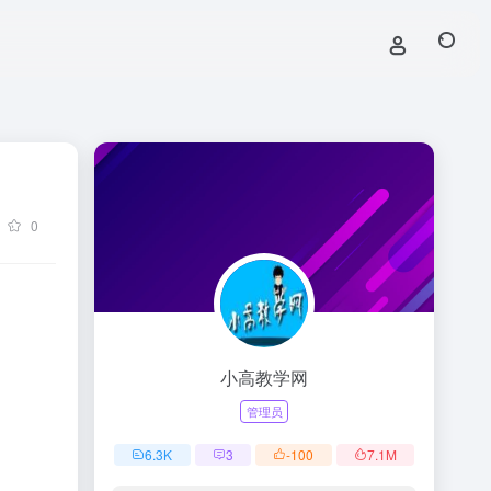
0
小高教学网
管理员
6.3
K
3
-100
7.1
M