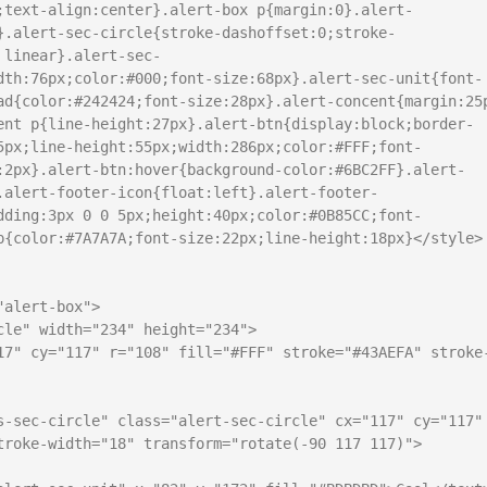
;text-align:center}.alert-box p{margin:0}.alert-
}.alert-sec-circle{stroke-dashoffset:0;stroke-
 linear}.alert-sec-
dth:76px;color:#000;font-size:68px}.alert-sec-unit{font-
ad{color:#242424;font-size:28px}.alert-concent{margin:25p
ent p{line-height:27px}.alert-btn{display:block;border-
5px;line-height:55px;width:286px;color:#FFF;font-
:2px}.alert-btn:hover{background-color:#6BC2FF}.alert-
.alert-footer-icon{float:left}.alert-footer-
dding:3px 0 0 5px;height:40px;color:#0B85CC;font-
p{color:#7A7A7A;font-size:22px;line-height:18px}</style>

troke-width="18" transform="rotate(-90 117 117)">
