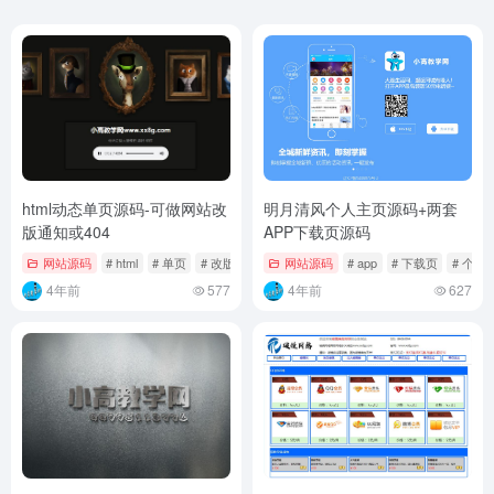
html动态单页源码-可做网站改
明月清风个人主页源码+两套
版通知或404
APP下载页源码
网站源码
# html
# 单页
# 改版
网站源码
# app
# 下载页
# 个人
4年前
577
4年前
627