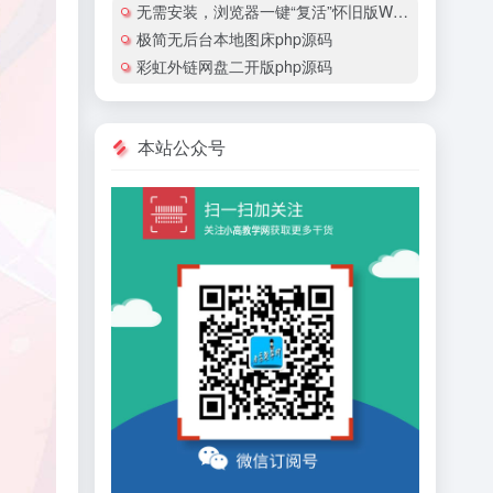
无需安装，浏览器一键“复活”怀旧版Windows
极简无后台本地图床php源码
彩虹外链网盘二开版php源码
本站公众号