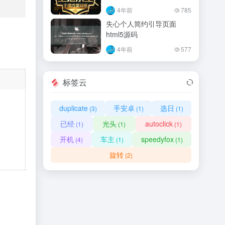
4年前
785
失心个人简约引导页面
html5源码
4年前
577
标签云
duplicate
手安卓
选日
(3)
(1)
(1)
已经
光头
autoclick
(1)
(1)
(1)
开机
车主
speedyfox
(4)
(1)
(1)
旋转
(2)