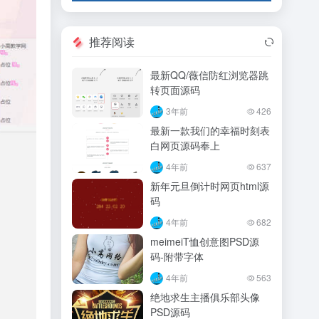
推荐阅读
最新QQ/薇信防红浏览器跳
转页面源码
3年前
426
最新一款我们的幸福时刻表
白网页源码奉上
4年前
637
新年元旦倒计时网页html源
码
4年前
682
meimeiT恤创意图PSD源
码-附带字体
4年前
563
绝地求生主播俱乐部头像
PSD源码