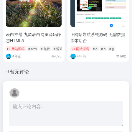
表白神器-九款表白网页源码静
IF网站导航系统源码-无需数据
态HTML5
库带后台
网站源码
# html
# 九款
# 源码
网站源码
# c
# d
# g
4年前
696
4年前
682
暂无评论