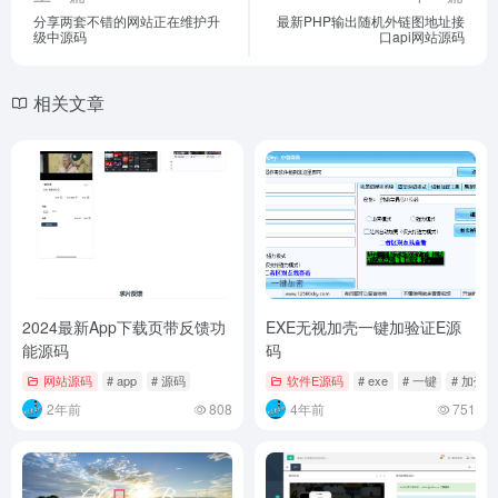
分享两套不错的网站正在维护升
最新PHP输出随机外链图地址接
级中源码
口api网站源码
相关文章
2024最新App下载页带反馈功
EXE无视加壳一键加验证E源
能源码
码
网站源码
# app
# 源码
软件E源码
# exe
# 一键
# 加壳
2年前
808
4年前
751