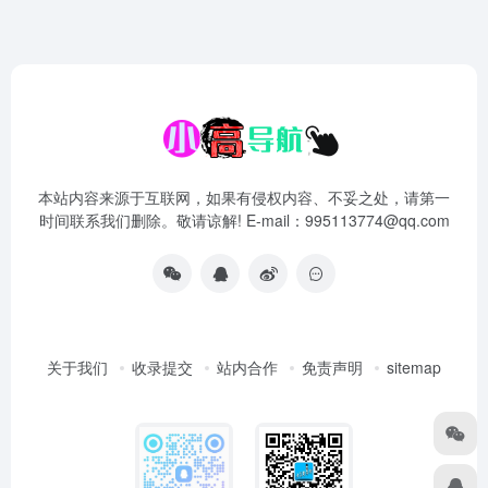
本站内容来源于互联网，如果有侵权内容、不妥之处，请第一
时间联系我们删除。敬请谅解! E-mail：995113774@qq.com
关于我们
收录提交
站内合作
免责声明
sitemap