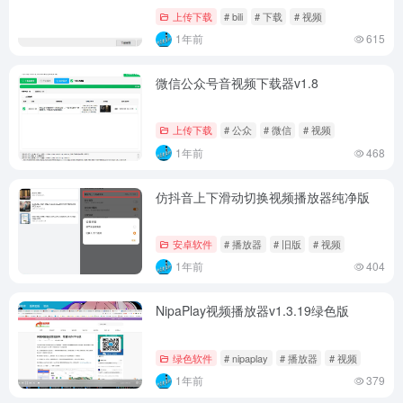
上传下载
# bili
# 下载
# 视频
1年前
615
微信公众号音视频下载器v1.8
上传下载
# 公众
# 微信
# 视频
1年前
468
仿抖音上下滑动切换视频播放器纯净版
安卓软件
# 播放器
# 旧版
# 视频
1年前
404
NipaPlay视频播放器v1.3.19绿色版
绿色软件
# nipaplay
# 播放器
# 视频
1年前
379