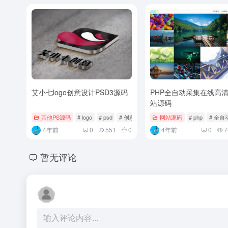
艾小七logo创意设计PSD3源码
PHP全自动采集在线高
站源码
其他PS源码
# logo
# psd
# 创意设计
网站源码
# php
# 全自
4年前
0
551
0
4年前
0
7
暂无评论