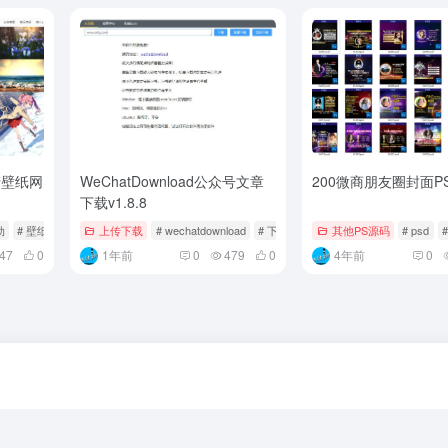
清壁纸网
WeChatDownload公众号文章
200微商朋友圈封面P
下载v1.8.8
动
# 壁纸
上传下载
# wechatdownload
# 下载
# 用户
其他PS源码
# psd
47
0
1年前
0
479
0
4年前
0