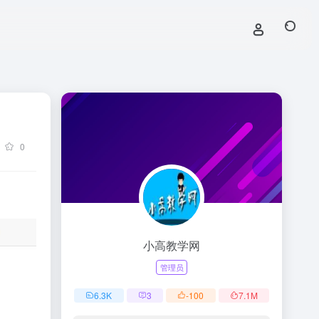
0
小高教学网
管理员
6.3
K
3
-100
7.1
M