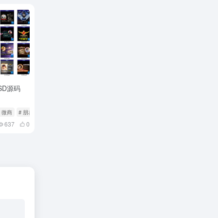
SD源码
# 微商
# 朋友圈
637
0