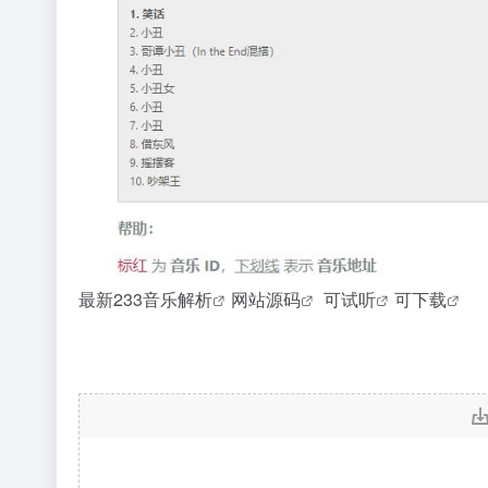
最新233音乐
解析
网站
源码
可
试听
可
下载