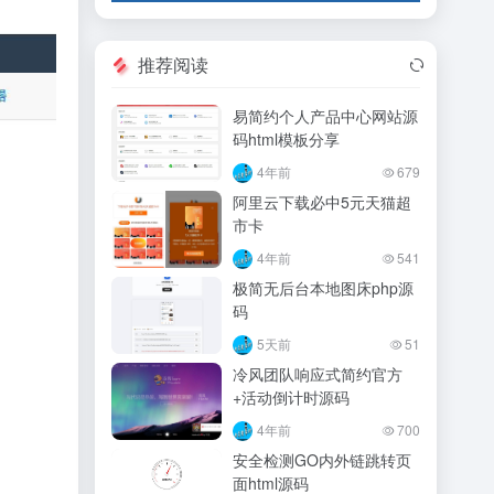
推荐阅读
易简约个人产品中心网站源
码html模板分享
4年前
679
阿里云下载必中5元天猫超
市卡
4年前
541
极简无后台本地图床php源
码
5天前
51
冷风团队响应式简约官方
+活动倒计时源码
4年前
700
安全检测GO内外链跳转页
面html源码