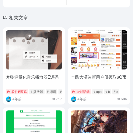
相关文章
梦聆轻量化音乐播放器E源码
全民大灌篮新用户册领取6Q币
软件E源码
# 播放器
# 源码
# 轻量化
游戏活动
# app
# b
# c
4年前
717
4年前
606