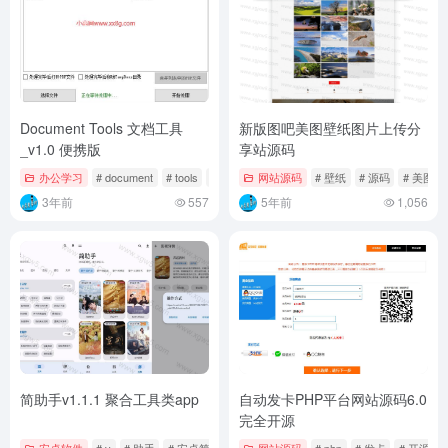
Document Tools 文档工具
新版图吧美图壁纸图片上传分
_v1.0 便携版
享站源码
办公学习
# document
# tools
# v
网站源码
# 壁纸
# 源码
# 美图
3年前
557
5年前
1,056
简助手v1.1.1 聚合工具类app
自动发卡PHP平台网站源码6.0
完全开源
安卓软件
# v
# 助手
# 安卓简
网站源码
# php
# 发卡
# 开源