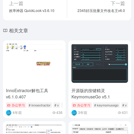
上一篇
下一篇
效率神器 QuickLook v3.6.10
2345好压批量文件改名王v6.0
相关文章
InnoExtractor解包工具
开源版的按键精灵
v6.1.0.407
KeymomuseGo v5.1
办公学习
# innoextractor
# v
# 解包
办公学习
# keymomusego
# v
#
4年前
436
3年前
431