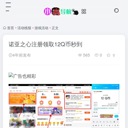
首页
•
活动线报
•
游戏活动
•
正文
诺亚之心注册领取12Q币秒到
4年前发布
565
0
0