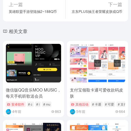
上一篇
下一篇
英雄联盟手游登陆抽2~188Q币
京东PLUS抽王者荣耀皮肤或Q币
相关文章
微信版QQ音乐MOO MUSIC，
支付宝领取卡通可爱收款码皮
每天手机听歌送会员
肤
安卓软件
# c
# i
# mu
其他活动
# 卡通
# 可爱
# 支付宝
4年前
863
5年前
664