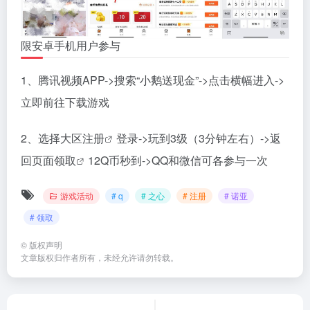
限安卓手机用户参与
1、腾讯视频APP->搜索“小鹅送现金”->点击横幅进入->
立即前往下载游戏
2、选择大区
注册
登录->玩到3级（3分钟左右）->返
回页面
领取
12Q币秒到->QQ和微信可各参与一次
游戏活动
# q
# 之心
# 注册
# 诺亚
# 领取
©
版权声明
文章版权归作者所有，未经允许请勿转载。