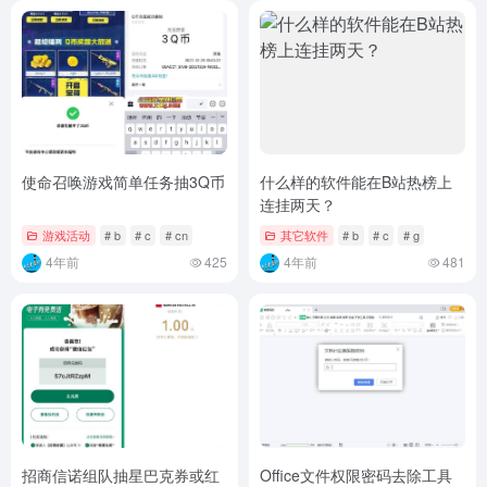
使命召唤游戏简单任务抽3Q币
什么样的软件能在B站热榜上
连挂两天？
游戏活动
# b
# c
# cn
其它软件
# b
# c
# g
4年前
425
4年前
481
招商信诺组队抽星巴克券或红
Office文件权限密码去除工具